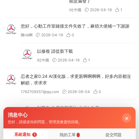
能是漏發了
i社中國
2026-04-19
1
您好，心動工作室鏈接文件失效了，麻煩大佬補一下謝謝
陳nb啊
2026-04-19
0
以修複 請從新下載
i社中國
2026-04-19
1
忍者之家0.24 AI漢化版，求更新啊啊啊啊，好多内容都沒
解鎖，求求求
1762709357@qq.com
2026-06-04
0
别着急 進度沒那麽快 也就1-2 天 - -
消息中心
×
i社中國
2026-06-04
0
您好，請描述你的問題，管理員會盡快回複。
日系SLG/AI漢化/同人】忍者之家 v0.25d 官中步兵版，更
系統通知
我的工單
提交問題
1