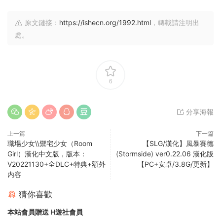
原文鏈接：
https://ishecn.org/1992.html
，轉載請注明出
處。
6
分享海報
上一篇
下一篇
職場少女\\禦宅少女（Room
【SLG/漢化】風暴賽德
Girl）漢化中文版，版本：
(Stormside) ver0.22.06 漢化版
V20221130+全DLC+特典+額外
【PC+安卓/3.8G/更新】
内容
猜你喜歡
本站會員贈送 H遊社會員