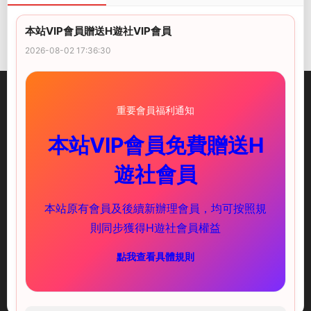
新下電腦版呀，版主，更新下PC版
1762709357@qq.com
2周前
0
本站VIP會員贈送H遊社VIP會員
2026-08-02 17:36:30
重要會員福利通知
本站VIP會員免費贈送H
illusion中國-I社中國官方網站
遊社會員
快速鏈接
服務支持
本站原有會員及後續新辦理會員，均可按照規
PC遊戲
新手必讀
則同步獲得H遊社會員權益
安卓遊戲
下載教程
點我查看具體規則
聯系我們
ACG頻道
（實時推送更新）
海閣社區TG群
(歡迎加入)