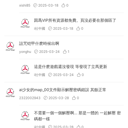
xishi85
2025-03-18
0
因爲VIP所有資源都免費。頁沒必要在那個區了
i社中國
2025-03-18
0
詛咒铠甲什麽時候出啊
yonghu
2025-03-24
1
這是什麽遊戲還沒發現 等發現了立馬更新
i社中國
2025-03-24
0
ai少女的map_00文件顯示解壓密碼錯誤 其餘正常
2322002943
2025-03-28
0
不需要一個一個解壓啊... 那是一體的 一起解壓 密
碼都一樣
i社中國
2025-03-28
0