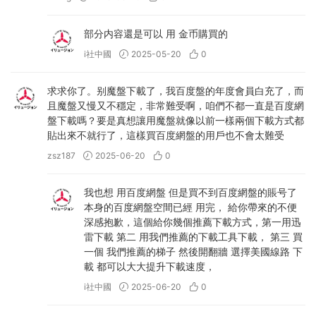
部分内容還是可以 用 金币購買的
i社中國
2025-05-20
0
求求你了。别魔盤下載了，我百度盤的年度會員白充了，而
且魔盤又慢又不穩定，非常難受啊，咱們不都一直是百度網
盤下載嗎？要是真想讓用魔盤就像以前一樣兩個下載方式都
貼出來不就行了，這樣買百度網盤的用戶也不會太難受
zsz187
2025-06-20
0
我也想 用百度網盤 但是買不到百度網盤的賬号了
本身的百度網盤空間已經 用完， 給你帶來的不便
深感抱歉，這個給你幾個推薦下載方式，第一用迅
雷下載 第二 用我們推薦的下載工具下載， 第三 買
一個 我們推薦的梯子 然後開翻牆 選擇美國線路 下
載 都可以大大提升下載速度，
i社中國
2025-06-20
0