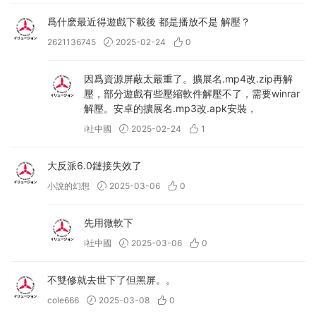
爲什麽最近得遊戲下載後 都是播放不是 解壓？
2621136745
2025-02-24
0
因爲資源屏蔽太嚴重了。擴展名.mp4改.zip再解
壓，部分遊戲有些壓縮軟件解壓不了，需要winrar
解壓。安卓的擴展名.mp3改.apk安裝，
i社中國
2025-02-24
1
大反派6.0鏈接失效了
小說的幻想
2025-03-06
0
先用微軟下
i社中國
2025-03-06
0
不雙修就去世下了但黑屏。。
cole666
2025-03-08
0