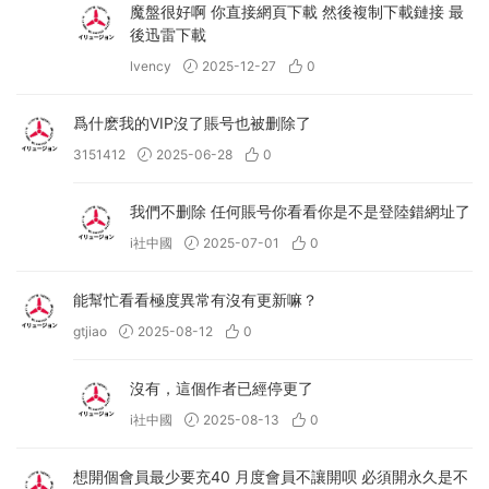
魔盤很好啊 你直接網頁下載 然後複制下載鏈接 最
後迅雷下載
lvency
2025-12-27
0
爲什麽我的VIP沒了賬号也被删除了
3151412
2025-06-28
0
我們不删除 任何賬号你看看你是不是登陸錯網址了
i社中國
2025-07-01
0
能幫忙看看極度異常有沒有更新嘛？
gtjiao
2025-08-12
0
沒有，這個作者已經停更了
i社中國
2025-08-13
0
想開個會員最少要充40 月度會員不讓開呗 必須開永久是不